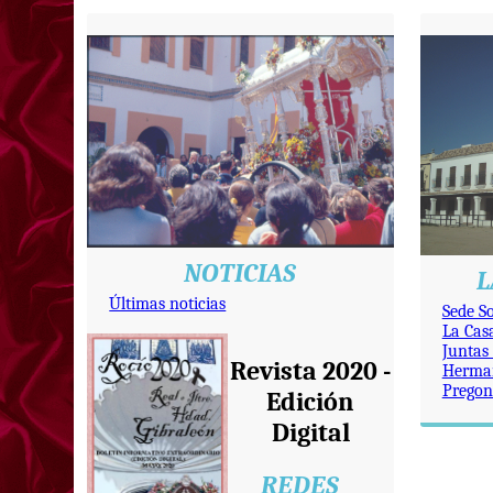
NOTICIAS
L
Últimas noticias
Sede So
La Cas
Juntas
Revista 2020 -
Herma
Pregon
Edición
Digital
REDES