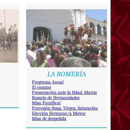
LA ROMERÍA
Programa Anual
El camino
Presentación ante la Hdad. Matriz
Rosario de Hermandades
Misa Pontifical
Procesión Stma. Virgen. Salutación
Elección Hermano/a Mayor
Misa de despedida